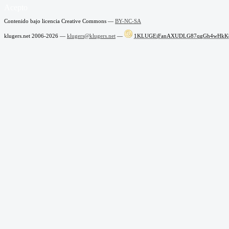
Acepto
Contenido bajo licencia Creative Commons —
BY-NC-SA
klugers.net 2006-2026 —
klugers@klugers.net
—
1KLUGEjFanAXUDLG87qgGh4wHkK