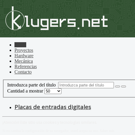
Home
Proyectos
Hardware
Mecánica
Referencias
Contacto
Introduzca parte del título
Cantidad a mostrar
Placas de entradas digitales
¡Atención! Este sitio usa cookies y tecnologías similares.
Si no cambia la configuración de su navegador, usted acepta su uso.
Saber más