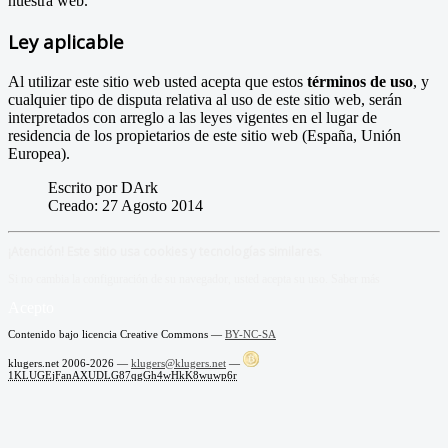
nuestra web.
Ley aplicable
Al utilizar este sitio web usted acepta que estos
términos de uso
, y
cualquier tipo de disputa relativa al uso de este sitio web, serán
interpretados con arreglo a las leyes vigentes en el lugar de
residencia de los propietarios de este sitio web (España, Unión
Europea).
Escrito por DArk
Creado: 27 Agosto 2014
¡Atención! Este sitio usa cookies y tecnologías similares.
Si no cambia la configuración de su navegador, usted acepta su uso.
Saber más
Acepto
Contenido bajo licencia Creative Commons —
BY-NC-SA
klugers.net 2006-2026 —
klugers@klugers.net
—
1KLUGEjFanAXUDLG87qgGh4wHkK8wuwp6r