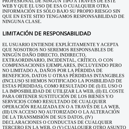
PROFESIONAL DE NINGÚN TIPO A TRAVÉS DE ESTE
WEB Y QUE EL USO DE ESA O CUALQUIER OTRA
INFORMACIÓN ES SÓLO BAJO SU PROPIO RIESGO SIN
QUE EN ESTE SITIO TENGAMOS RESPONSABILIDAD DE
NINGUNA CLASE.
LIMITACIÓN DE RESPONSABILIDAD
EL USUARIO ENTIENDE EXPLÍCITAMENTE Y ACEPTA
QUE NOSOTROS NO SEREMOS RESPONSABLES DE
NINGÚN DAÑO DIRECTO, INDIRECTO,
EXTRAORDINARIO, INCIDENTAL, CRÍTICO, O CON
COMPENSACIONES EJEMPLARES, INCLUYENDO PERO
NO LIMITADO A, DAÑOS POR LA PÉRDIDA DE
BENEFICIOS, DATOS U OTRAS PÉRDIDAS INTANGIBLES
(INCLUSO SI HEMOS NOTIFICADO LA POSIBILIDAD DE
ESTAS PÉRDIDAS), COMO RESULTADO DE (I) EL USO O
LA IMPOSIBILIDAD DE UTILIZAR LA WEB, (II) EL COSTE
PARA OBTENER SUSTITUCIÓN DE LOS BIENES Y/O
SERVICIOS COMO RESULTADO DE CUALQUIER
OPERACIÓN REALIZADA EN O A TRAVÉS DE LA WEB,
(III) UN ACCESO NO AUTORIZADO O LA ALTERACIÓN
DE LA TRANSMISIÓN DE SUS DATOS, (IV)
DECLARACIONES O CONDUCTAS DE CUALQUIER
TERCERO EN LA WEB, O (V) CUALQUIER OTRO ASUNTO