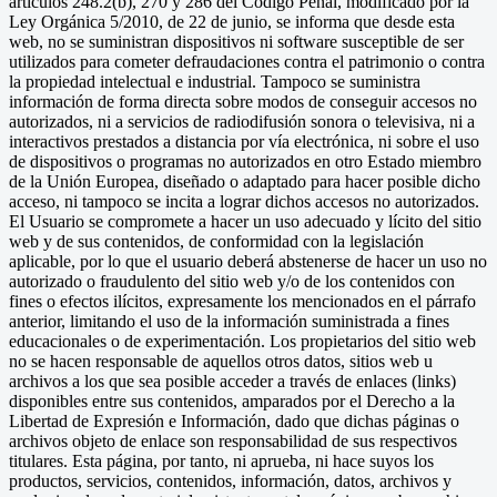
artículos 248.2(b), 270 y 286 del Código Penal, modificado por la
Ley Orgánica 5/2010, de 22 de junio, se informa que desde esta
web, no se suministran dispositivos ni software susceptible de ser
utilizados para cometer defraudaciones contra el patrimonio o contra
la propiedad intelectual e industrial. Tampoco se suministra
información de forma directa sobre modos de conseguir accesos no
autorizados, ni a servicios de radiodifusión sonora o televisiva, ni a
interactivos prestados a distancia por vía electrónica, ni sobre el uso
de dispositivos o programas no autorizados en otro Estado miembro
de la Unión Europea, diseñado o adaptado para hacer posible dicho
acceso, ni tampoco se incita a lograr dichos accesos no autorizados.
El Usuario se compromete a hacer un uso adecuado y lícito del sitio
web y de sus contenidos, de conformidad con la legislación
aplicable, por lo que el usuario deberá abstenerse de hacer un uso no
autorizado o fraudulento del sitio web y/o de los contenidos con
fines o efectos ilícitos, expresamente los mencionados en el párrafo
anterior, limitando el uso de la información suministrada a fines
educacionales o de experimentación. Los propietarios del sitio web
no se hacen responsable de aquellos otros datos, sitios web u
archivos a los que sea posible acceder a través de enlaces (links)
disponibles entre sus contenidos, amparados por el Derecho a la
Libertad de Expresión e Información, dado que dichas páginas o
archivos objeto de enlace son responsabilidad de sus respectivos
titulares. Esta página, por tanto, ni aprueba, ni hace suyos los
productos, servicios, contenidos, información, datos, archivos y