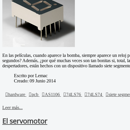
En las películas, cuando aparece la bomba, siempre aparece un reloj pa
segundos? Además, ¿por qué muchas veces son tan bonitas si, total, la 
despertadores, están hechos con un dispositivo llamado siete segmentes
Escrito por Lemac
Creado: 09 Junio 2014
hardware
pcb
AS1106
74LS76
74LS74
siete segm
Leer más...
El servomotor