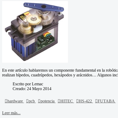
En este artículo hablaremos un componente fundamental en la robótica
realizan bípedos, cuadrúpedos, hexápodos y arácnidos… Algunos inclu
Escrito por Lemac
Creado: 24 Mayo 2014
hardware
pcb
potencia
HITEC
HS-422
FUTABA
Leer más...