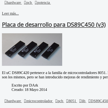
hardware
pcb
potencia
Leer más...
Placa de desarrollo para DS89C450 (v3)
El uC DS89C420 pertenece a la familia de microcontroladores 8051. E
son los mismos, pero se han introducido mejoras de rendimiento y peri
Escrito por DArk
Creado: 18 Mayo 2014
hardware
microcontrolador
pcb
8051
lib
DS89C45