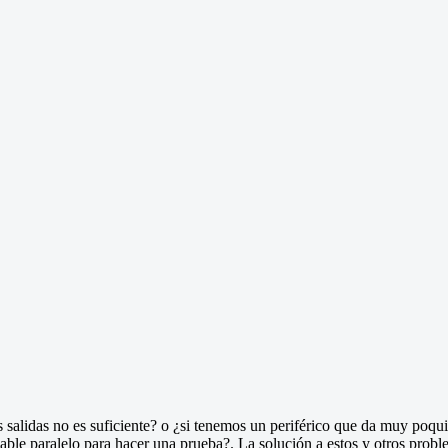
salidas no es suficiente? o ¿si tenemos un periférico que da muy poquita
ble paralelo para hacer una prueba?. La solución a estos y otros proble