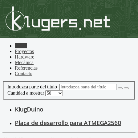
Home
Proyectos
Hardware
Mecánica
Referencias
Contacto
Introduzca parte del título
Cantidad a mostrar
KlugDuino
Placa de desarrollo para ATMEGA2560