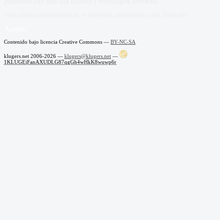
¡Atención! Este sitio usa cookies y tecnologías similares.
Si no cambia la configuración de su navegador, usted acepta su uso.
Saber más
Acepto
Contenido bajo licencia Creative Commons —
BY-NC-SA
klugers.net 2006-2026 —
klugers@klugers.net
—
1KLUGEjFanAXUDLG87qgGh4wHkK8wuwp6r