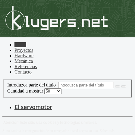
Home
Proyectos
Hardware
Mecánica
Referencias
Contacto
Introduzca parte del título
Cantidad a mostrar
El servomotor
¡Atención! Este sitio usa cookies y tecnologías similares.
Si no cambia la configuración de su navegador, usted acepta su uso.
Saber más