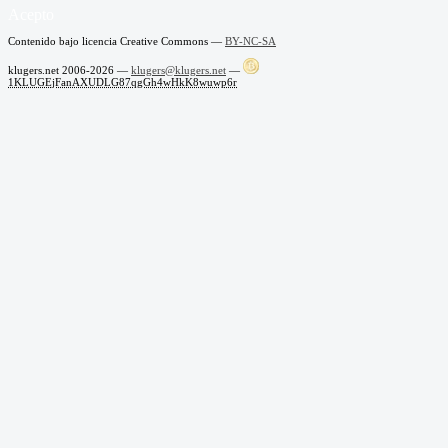
Acepto
Contenido bajo licencia Creative Commons —
BY-NC-SA
klugers.net 2006-2026 —
klugers@klugers.net
—
1KLUGEjFanAXUDLG87qgGh4wHkK8wuwp6r