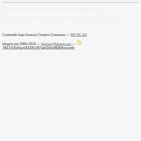
¡Atención! Este sitio usa cookies y tecnologías similares.
Si no cambia la configuración de su navegador, usted acepta su uso.
Saber más
Acepto
Contenido bajo licencia Creative Commons —
BY-NC-SA
klugers.net 2006-2026 —
klugers@klugers.net
—
1KLUGEjFanAXUDLG87qgGh4wHkK8wuwp6r