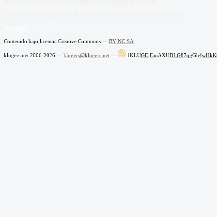
¡Atención! Este sitio usa cookies y tecnologías similares.
Si no cambia la configuración de su navegador, usted acepta su uso.
Saber más
Acepto
Contenido bajo licencia Creative Commons —
BY-NC-SA
klugers.net 2006-2026 —
klugers@klugers.net
—
1KLUGEjFanAXUDLG87qgGh4wHkK