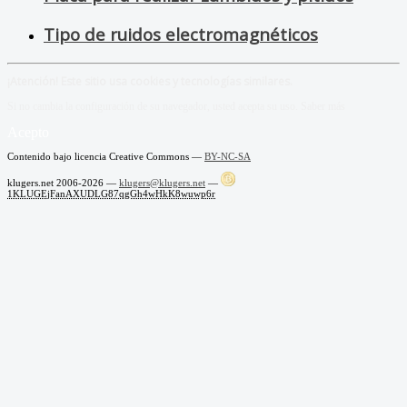
Tipo de ruidos electromagnéticos
¡Atención! Este sitio usa cookies y tecnologías similares.
Si no cambia la configuración de su navegador, usted acepta su uso.
Saber más
Acepto
Contenido bajo licencia Creative Commons —
BY-NC-SA
klugers.net 2006-2026 —
klugers@klugers.net
—
1KLUGEjFanAXUDLG87qgGh4wHkK8wuwp6r