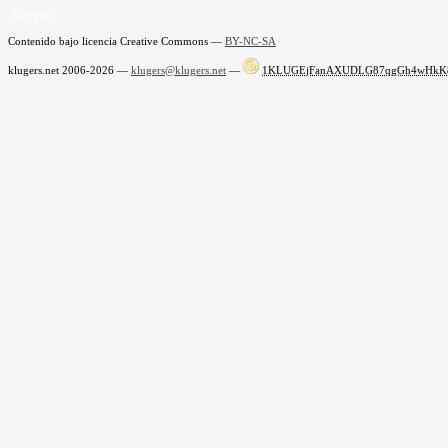
Acepto
Contenido bajo licencia Creative Commons —
BY-NC-SA
klugers.net 2006-2026 —
klugers@klugers.net
—
1KLUGEjFanAXUDLG87qgGh4wHkK