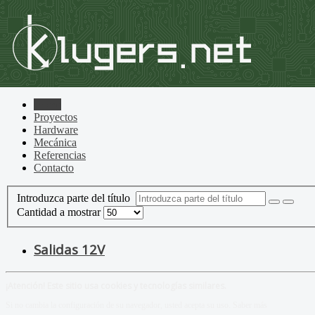
Home
Proyectos
Hardware
Mecánica
Referencias
Contacto
Introduzca parte del título
Cantidad a mostrar
Salidas 12V
¡Atención! Este sitio usa cookies y tecnologías similares.
Si no cambia la configuración de su navegador, usted acepta su uso.
Saber más