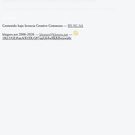
¡Atención! Este sitio usa cookies y tecnologías similares.
Si no cambia la configuración de su navegador, usted acepta su uso.
Saber más
Acepto
Contenido bajo licencia Creative Commons —
BY-NC-SA
klugers.net 2006-2026 —
klugers@klugers.net
—
1KLUGEjFanAXUDLG87qgGh4wHkK8wuwp6r