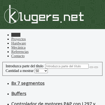
Home
Proyectos
Hardware
Mecánica
Referencias
Contacto
Introduzca parte del título
Cantidad a mostrar
8x 7 segmentos
Buffers
Controlador de motores PAP con L297 y