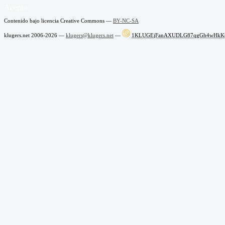
Acepto
Contenido bajo licencia Creative Commons —
BY-NC-SA
klugers.net 2006-2026 —
klugers@klugers.net
—
1KLUGEjFanAXUDLG87qgGh4wHkK