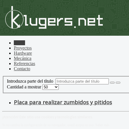
Home
Proyectos
Hardware
Mecánica
Referencias
Contacto
Introduzca parte del título
Cantidad a mostrar
Placa para realizar zumbidos y pitidos
¡Atención! Este sitio usa cookies y tecnologías similares.
Si no cambia la configuración de su navegador, usted acepta su uso.
Saber más