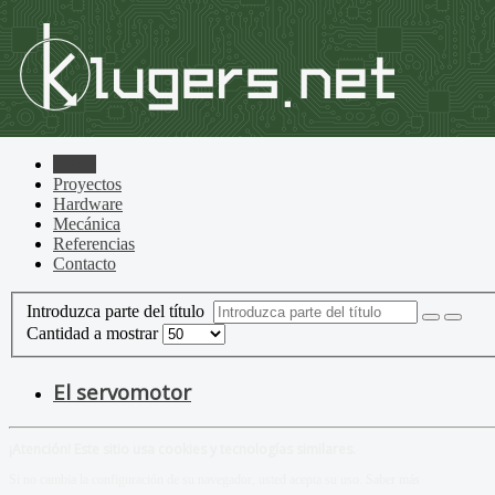
Home
Proyectos
Hardware
Mecánica
Referencias
Contacto
Introduzca parte del título
Cantidad a mostrar
El servomotor
¡Atención! Este sitio usa cookies y tecnologías similares.
Si no cambia la configuración de su navegador, usted acepta su uso.
Saber más