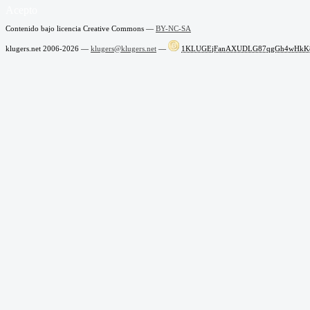
Acepto
Contenido bajo licencia Creative Commons —
BY-NC-SA
klugers.net 2006-2026 —
klugers@klugers.net
—
1KLUGEjFanAXUDLG87qgGh4wHkK