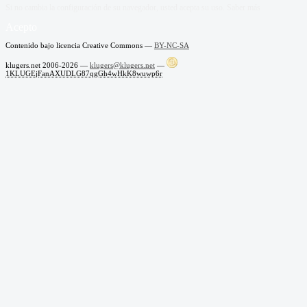
Si no cambia la configuración de su navegador, usted acepta su uso.
Saber más
Acepto
Contenido bajo licencia Creative Commons —
BY-NC-SA
klugers.net 2006-2026 —
klugers@klugers.net
—
1KLUGEjFanAXUDLG87qgGh4wHkK8wuwp6r