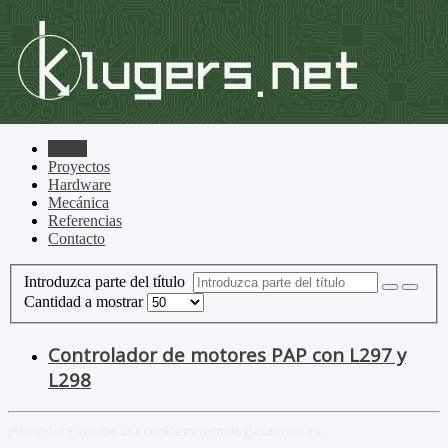
Home
Proyectos
Hardware
Mecánica
Referencias
Contacto
Introduzca parte del título
Cantidad a mostrar
Controlador de motores PAP con L297 y
L298
¡Atención! Este sitio usa cookies y tecnologías similares.